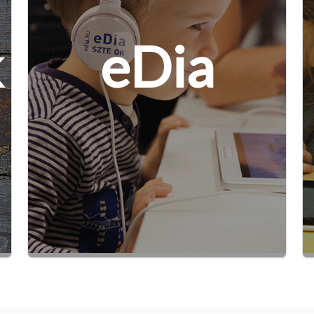
k
eDia