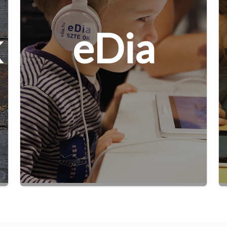
k
eDia