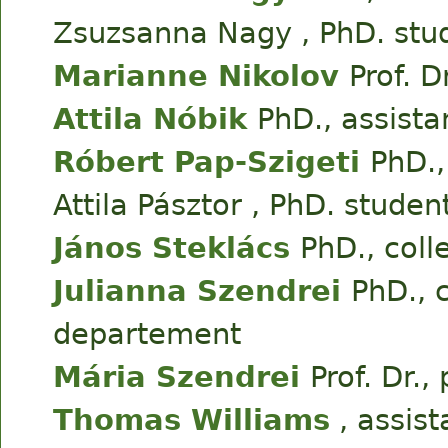
Zsuzsanna Nagy , PhD. stu
Marianne Nikolov
Prof. D
Attila Nóbik
PhD., assista
Róbert Pap-Szigeti
PhD.,
Attila Pásztor , PhD. studen
János Steklács
PhD., coll
Julianna Szendrei
PhD., 
departement
Mária Szendrei
Prof. Dr.,
Thomas Williams
, assist