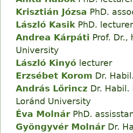
Krisztián Józsa
PhD. assoc
László Kasik
PhD. lecture
Andrea Kárpáti
Prof. Dr.,
University
László Kinyó
lecturer
Erzsébet Korom
Dr. Habil
András Lőrincz
Dr. Habil.
Loránd University
Éva Molnár
PhD. assisstan
Gyöngyvér Molnár
Dr. Ha