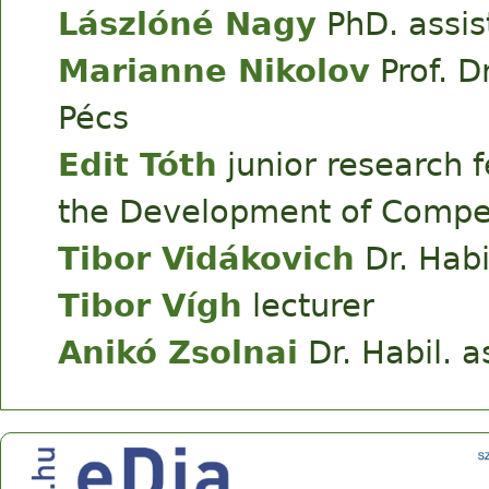
Lászlóné Nagy
PhD. assis
Marianne Nikolov
Prof. Dr
Pécs
Edit Tóth
junior research 
the Development of Compe
Tibor Vidákovich
Dr. Habi
Tibor Vígh
lecturer
Anikó Zsolnai
Dr. Habil. a
Center for Research on Learning and Instruction
Address: 30-34 Petőfi Sándor sgt., Szeged, H-6722