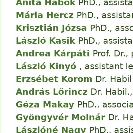
Anita Habók
PhD., assist
Mária Hercz
PhD., assista
Krisztián Józsa
PhD., ass
László Kasik
PhD., assist
Andrea Kárpáti
Prof. Dr.
László Kinyó
, assistant l
Erzsébet Korom
Dr. Habil
András Lőrincz
Dr. Habil.
Géza Makay
PhD., associ
Gyöngyvér Molnár
Dr. Ha
Lászlóné Nagy
PhD., assi