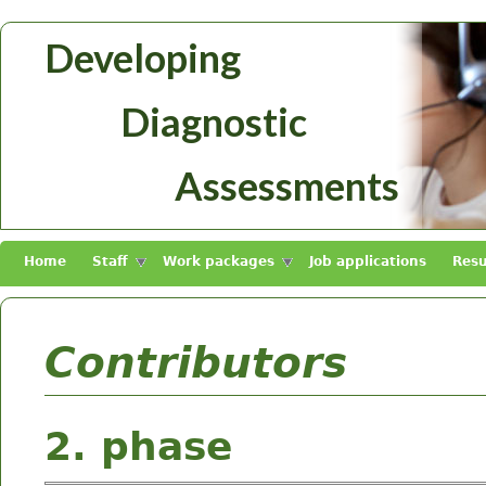
Skip to main content
Developing
Diagnosztikus
Diagnostic
Mérések
Fejlesztése
Assessments
Home
Staff
Work packages
Job applications
Resu
Contributors
2. phase