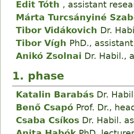
Edit Tóth
, assistant resea
Márta Turcsányiné Sza
Tibor Vidákovich
Dr. Habi
Tibor Vígh
PhD., assistant
Anikó Zsolnai
Dr. Habil., 
1. phase
Katalin Barabás
Dr. Habil
Benő Csapó
Prof. Dr., head
Csaba Csíkos
Dr. Habil. a
Anita Habók
PhD. lecture