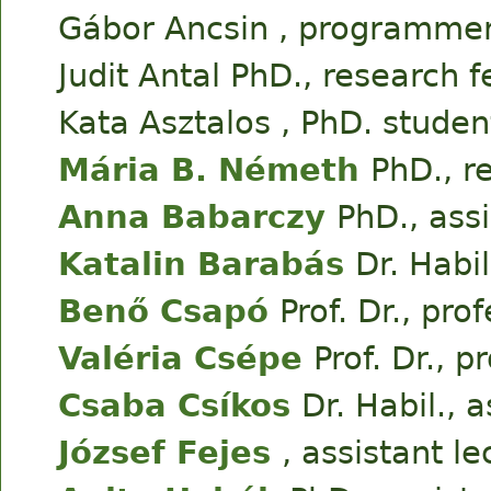
Gábor Ancsin , programme
Judit Antal PhD., research f
Kata Asztalos , PhD. studen
Mária B. Németh
PhD., r
Anna Babarczy
PhD., ass
Katalin Barabás
Dr. Habi
Benő Csapó
Prof. Dr., pro
Valéria Csépe
Prof. Dr., p
Csaba Csíkos
Dr. Habil., 
József Fejes
, assistant le