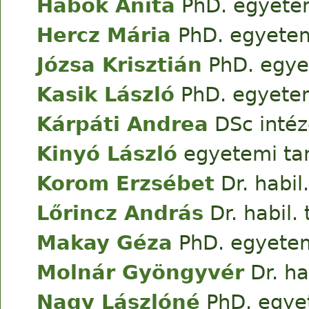
Habók Anita
PhD. egyetem
Hercz Mária
PhD. egyetem
Józsa Krisztián
PhD. egye
Kasik László
PhD. egyetem
Kárpáti Andrea
DSc intéz
Kinyó László
egyetemi ta
Korom Erzsébet
Dr. habil
Lőrincz András
Dr. habil
Makay Géza
PhD. egyete
Molnár Gyöngyvér
Dr. ha
Nagy Lászlóné
PhD. egye