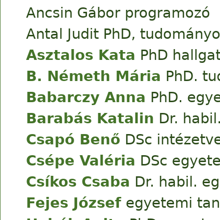
Ancsin Gábor programozó
Antal Judit PhD, tudomány
Asztalos Kata
PhD hallga
B. Németh Mária
PhD. tu
Babarczy Anna
PhD. egye
Barabás Katalin
Dr. habi
Csapó Benő
DSc intézetv
Csépe Valéria
DSc egyete
Csíkos Csaba
Dr. habil. e
Fejes József
egyetemi tan