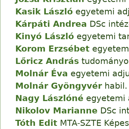
Kasik László
egyetemi ad
Kárpáti Andrea
DSc intéz
Kinyó László
egyetemi ta
Korom Erzsébet
egyetem
Lőricz András
tudományos
Molnár Éva
egyetemi adj
Molnár Gyöngyvér
habil
Nagy Lászlóné
egyetemi 
Nikolov Marianne
DSc in
Tóth Edit
MTA-SZTE Képess