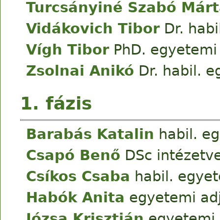
Turcsányiné Szabó Már
Vidákovich Tibor
Dr. habi
Vígh Tibor
PhD. egyetemi
Zsolnai Anikó
Dr. habil. 
1. fázis
Barabás Katalin
habil. e
Csapó Benő
DSc intézetv
Csíkos Csaba
habil. egye
Habók Anita
egyetemi ad
Józsa Krisztián
egyetemi 