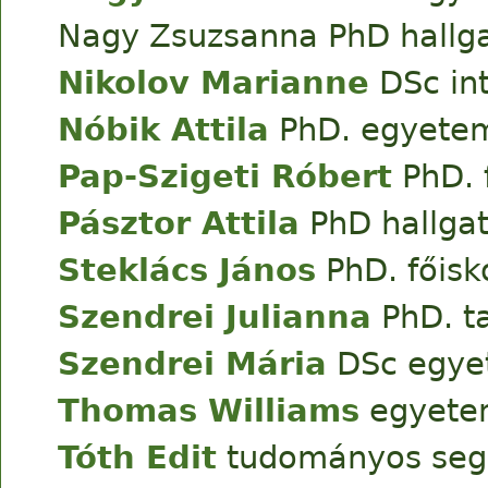
Nagy Zsuzsanna PhD hallg
Nikolov Marianne
DSc in
Nóbik Attila
PhD. egyetem
Pap-Szigeti Róbert
PhD. 
Pásztor Attila
PhD hallga
Steklács János
PhD. főisk
Szendrei Julianna
PhD. ta
Szendrei Mária
DSc egyet
Thomas Williams
egyetem
Tóth Edit
tudományos seg