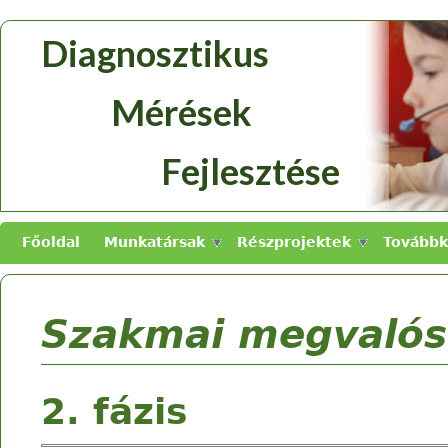
Skip to main content
Diagnosztikus
Diagnosztikus
Mérések
Mérések
Fejlesztése
Fejlesztése
Főoldal
Munkatársak
Részprojektek
Továbbk
Szakmai megvalós
2. fázis