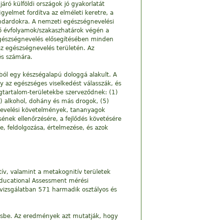
ró külföldi országok jó gyakorlatát
gyelmet fordítva az elméleti keretre, a
tandardokra. A nemzeti egészségnevelési
öző évfolyamok/szakaszhatárok végén a
 egészségnevelés elősegítésében minden
az egészségnevelés területén. Az
és számára.
ól egy készségalapú dologgá alakult. A
 az egészséges viselkedést válasszák, és
égtartalom-területekbe szerveződnek: (1)
(4) alkohol, dohány és más drogok, (5)
gnevelési követelmények, tananyagok
ének ellenőrzésére, a fejlődés követésére
e, feldolgozása, értelmezése, és azok
tív, valamint a metakognitív területek
 Educational Assessment mérési
 vizsgálatban 571 harmadik osztályos és
résbe. Az eredmények azt mutatják, hogy