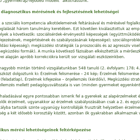
ő „gyermekrajz-fejlődési modellt” alkothassunk.
 diagnosztikus mérésének és fejlesztésének lehetőségei
k a szociális kompetencia alkotóelemeinek feltárásával és mérésével foglal
foglalását három tanulmány keretében. Ezt követően kiválasztottuk az empi
lyek a következők: szociálisérdek-érvényesítő képességek (együttműködés,
ifejezésének, megértésének és szabályozásának képessége); szociálisprob
si képesség); megküzdési stratégiák (a proszociális és az agresszív visel
megküzdési formák). A munka következő fázisában elkészítettük a mérőeszk
alapján apróbb korrekciókra került sor vizsgálati eszközeinkben.
nagyobb mintán történő vizsgálatunkban 548 tanuló (2. évfolyam: 178; 4.
közt dolgoztunk ki: Érzelmek felismerése – 24 kép; Érzelmek felismerése –
feladatlap), Érzelmek kifejezése – önjellemzés (kérdőív), Megküzdési strat
jellemzés mellett pedagógusváltozata is van (minden gyermeket egyenként
ehaladásával egyre pontosabban ismerik fel a gyerekek az alapérzelmeket 
plők érzelmeit, ugyanakkor az érzelmek szabályozásában csak a 2. és együt
tályba tartozók szinte ugyanúgy kontrollálják frusztrált helyzetben érzelm
 a két idősebb korosztály között, azonban ők gyakrabban alkalmaznak verbá
tikus mérési lehetőségeinek feltérképezése