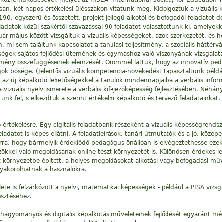
e közreműködésével, melyet az InSEA (International Society for Education 
 két napos értékelési ülésszakon vitatunk meg. Kidolgoztuk a vizuális 
90, egyszerű és összetett, projekt jellegű alkotói és befogadói feladatot d
feladatok közül szakértői szavazással 90 feladatot választottunk ki, amelye
ruár-május között vizsgáltuk a vizuális képességeket, azok szerkezetét, és 
mi sem találtunk kapcsolatot a tanulási teljesítmény, a szociális háttérvá
ségek sajátos fejlődési ütemének és egymáshoz való viszonyának vizsgálatát
jesítmény összefüggéseinek elemzését. Örömmel láttuk, hogy az innovatív pe
agok bősége. (Jelentős vizuális kompetencia-növekedést tapasztaltunk péld
 az új képalkotó lehetőségekkel a tanulók mindennapjaiba a verbális infor
 vizuális nyelv ismerete a verbális kifejezőképesség fejlesztésében. Néhán
ünk fel, s elkezdtük a szerint értékelni képalkotó és tervező feladatainka
ő értékelésre. Egy digitális feladatbank részeként a vizuális képességrends
eladatot is képes ellátni. A feladatleírások, tanári útmutatók és a jó, köz
rra, hogy bármelyik érdeklődő pedagógus önállóan is elvégeztethesse ezeke
közökkel való megoldásának online teszt-környezetét is. Különösen érdekes l
t-környezetbe épített, a helyes megoldásokat alkotási vagy befogadási 
 gyakorolhatnak a használókra.
lete is felzárkózott a nyelvi, matematikai képességek - például a PISA vizs
esztéséhez.
 hagyományos és digitális képalkotás műveleteinek fejlődését egyaránt mé