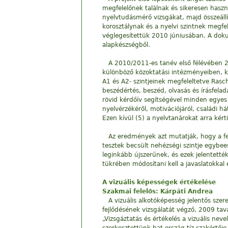
megfelelőnek találnak és sikeresen hasz
nyelvtudásmérő vizsgákat, majd összeállít
korosztálynak és a nyelvi szintnek megf
véglegesítettük 2010 júniusában. A dokum
alapkészségből.
A 2010/2011-es tanév első félévében 21
különböző közoktatási intézményeiben, k
A1 és A2- szintjeinek megfeleltetve Rasc
beszédértés, beszéd, olvasás és írásfela
rövid kérdőív segítségével minden egyes f
nyelvérzékéről, motivációjáról, családi h
Ezen kívül (5) a nyelvtanárokat arra kért
Az eredmények azt mutatják, hogy a fe
tesztek becsült nehézségi szintje egybee
leginkább újszerűnek, és ezek jelentették
tükrében módosítani kell a javaslatokkal 
A vizuális képességek értékelése
Szakmai felelős: Kárpáti Andrea
A vizuális alkotóképesség jelentős szer
fejlődésének vizsgálatát végző, 2009 ta
„Vizsgáztatás és értékelés a vizuális n