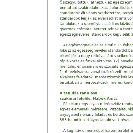
Összegyűjtöttük, átnéztük az egészségmű
bemutató szakirodalmakat. Lefordítottuk 
standardok általános szerkezetére, tartal
standardok leírják az elvárásokat arra v
tanulóknak a személyi, családi és közöss
gyermek számára. Keretet adnak a tanterv
egészségnevelési standardok képviselik
Az egészségnevelés az elmúlt 15 évben
fókusz az egészségnevelés standardokban
elkerüljék a nagy rizikóval járó viselke
táplálkozás és fizikai aktivitás, (2) növ
mentális, emocionális és szociális egés
1−6. évfolyamra vonatkozó részeit, megke
alkalmas feladatok, mérőeszközök kifejles
birtokában a mérőeszközök, mérési koncep
A tanulás tanulása
szakmai felelős: Habók Anita
Fő célunk egy olyan mérőeszköz-rendszer
egyes elemeinek mérésére. Vizsgálatunkba
anyagaiból néhány feladat és kérdés sze
555 hatodik osztályos tanuló vett részt.
A kognitív dimenzióból három területr