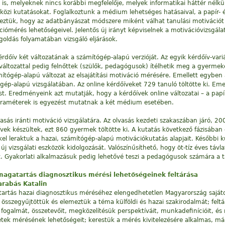
k is, melyeknek nincs korábbi megfelelője, melyek informatikai háttér nél
közi kutatásokat. Foglalkoztunk a médium lehetséges hatásaival, a papír- 
eztük, hogy az adatbányászat módszere miként válhat tanulási motivációt 
iómérés lehetőségeivel. Jelentős új irányt képviselnek a motivációvizsgála
goldás folyamatában vizsgáló eljárások.
kérdőív két változatának a számítógép-alapú verzióját. Az egyik kérdőív-vari
 változattal pedig felnőttek (szülők, pedagógusok) ítélhetik meg a gyermeke
mítógép-alapú változat az elsajátítási motiváció mérésére. Emellett egybe
tógép-alapú vizsgálatában. Az online kérdőíveket 729 tanuló töltötte ki. Em
t. Eredményeink azt mutatják, hogy a kérdőívek online változatai – a pap
paraméterek is egyezést mutatnak a két médium esetében.
asás iránti motiváció vizsgálatára. Az olvasás kezdeti szakaszában járó, 2
ek készültek, ezt 860 gyermek töltötte ki. A kutatás következő fázisában 
kel leraktuk a hazai, számítógép-alapú motivációkutatás alapjait. Későbbi k
 új vizsgálati eszközök kidolgozását. Valószínűsíthető, hogy öt-tíz éves távl
ét. Gyakorlati alkalmazásuk pedig lehetővé teszi a pedagógusok számára a 
agatartás diagnosztikus mérési lehetőségeinek feltárása
arabás Katalin
rtás hazai diagnosztikus méréséhez elengedhetetlen Magyarország sajáto
 összegyűjtöttük és elemeztük a téma külföldi és hazai szakirodalmát; fel
ogalmát, összetevőit, megközelítésük perspektíváit, munkadefinícióit, és
letek mérésének lehetőségeit; kerestük a mérés kivitelezésére alkalmas, má