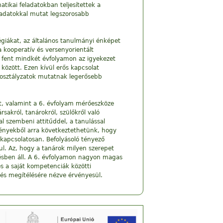
tikai feladatokban teljesítettek a
eladatokkal mutat legszorosabb
tégiákat, az általános tanulmányi énképet
a kooperatív és versenyorientált
áll fent mindkét évfolyamon az igyekezet
 között. Ezen kívül erős kapcsolat
z osztályzatok mutatnak legerősebb
at, valamint a 6. évfolyam mérőeszköze
rsakról, tanárokról, szülőkről való
l szembeni attitűddel, a tanulással
dményekből arra következtethetünk, hogy
 kapcsolatosan. Befolyásoló tényező
ul. Az, hogy a tanárok milyen szerepet
gésben áll. A 6. évfolyamon nagyon magas
ges a saját kompetenciák közötti
 és megítélésére nézve érvényesül.