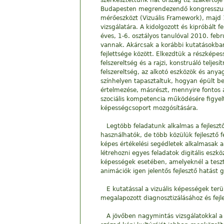
szerkesztettünk hat ország tíz szakértőj
Budapesten megrendezendő kongresszusán,
mérőeszközt (Vizuális Framework), majd 1
vizsgálatára. A kidolgozott és kipróbált 
éves, 1-6. osztályos tanulóval 2010. feb
vannak. Akárcsak a korábbi kutatásokban, 
fejlettsége között. Elkezdtük a részképes
felszereltség és a rajzi, konstruáló tel
felszereltség, az alkotó eszközök és any
színhelyen tapasztaltuk, hogyan épült be
értelmezése, másrészt, mennyire fontos a
szociális kompetencia működésére figyelt
képességcsoport mozgósítására.
Legtöbb feladatunk alkalmas a fejleszt
használhatók, de több közülük fejlesztő f
képes értékelési segédletek alkalmasak a
létrehozni egyes feladatok digitális esz
képességek esetében, amelyeknél a tesz
animációk igen jelentős fejlesztő hatást
E kutatással a vizuális képességek terü
megalapozott diagnosztizálásához és fejl
A jövőben nagymintás vizsgálatokkal a