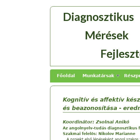
Skip to main content
Diagnosztikus
Diagn
Mérések
Mérés
Fejles
Fejlesz
Főoldal
Munkatársak
Részp
Kognitív és affektív ké
és beazonosítása - ere
Koordinátor: Zsolnai Anikó
Az angolnyelv-tudás diagnosztikus 
Szakmai felelős: Nikolov Marianne
A projekt első lépéseként angol szakos