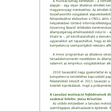
A munkacsomag keretében – a nemzetkö
alapján – egy olyan általános elméleti k
magyarországi mérésekhez. Az elméleti k
összehasonlító vizsgálatok alapvetéseibő
felvázolásához elsősorban a CRELL aktív 
helyzetekben történő információfeldolgo
Governing Board) értékelési keretrendsze
állampolgárság-értelmezésből indul ki – 
írható le –, jól körülhatárolható a dem
ugyanakkor azt tapasztaltuk, hogy az áll
kompetencia szempontjából releváns affe
A minor programban az általános iskola
társadalomismereti nevelésben és államp
valamint az empirikus vizsgálatokban al
2010 tavaszától nagy gyakorlattal és 
kompetencia területéhez kapcsolódó pap
feladatoldal) készült el. 2011 tavaszán 
kísérleti kipróbálását, majd a próbamérés
A tanulási motiváció fejlődésének d
szakmai felelős: Józsa Krisztián
Az utóbbi évtizedben a tanulási moti
számítógépes alkalmazásokra építenek. E