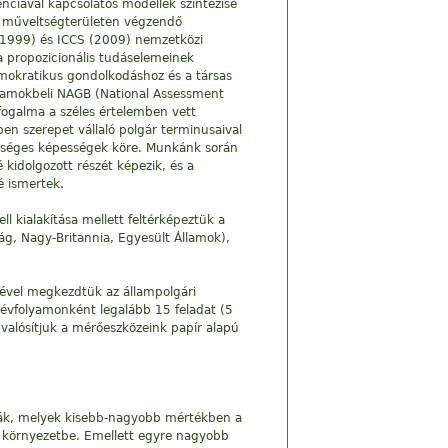
ciával kapcsolatos modellek szintézise
 a műveltségterületen végzendő
 (1999) és ICCS (2009) nemzetközi
a propozicionális tudáselemeinek
emokratikus gondolkodáshoz és a társas
llamokbeli NAGB (National Assessment
fogalma a széles értelemben vett
en szerepet vállaló polgár terminusaival
zükséges képességek köre. Munkánk során
kidolgozott részét képezik, és a
é ismertek.
 kialakítása mellett feltérképeztük a
ág, Nagy-Britannia, Egyesült Államok),
sével megkezdtük az állampolgári
évfolyamonként legalább 15 feladat (5
gvalósítjuk a mérőeszközeink papír alapú
kák, melyek kisebb-nagyobb mértékben a
s környezetbe. Emellett egyre nagyobb