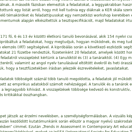
nálnak. A második fázisban elemeztük a feladatokat, a leggyakrabban hasz
ottunk egy listát arról, hogy mit kell tudnia egy diáknak a KER skála szerin
elelő témaköröket és feladattípusokat egy nemzetközi workshop keretében
entumok alapján elkészítettük a tesztspecifikációt, majd feladatokat írt
71 fő, 6 és 13 év közötti életkorú tanuló bevonásával, akik 154 nyelvi cs
ipróbáltuk a feladatokat, hogy megtudjuk, hogyan működnek, és meg tudju
h elemzés (IRT) segítségével. A kipróbálás során a következő eszközök segí
datokat 21 füzetbe rendeztük, füzetenként 20 feladatot, amelyek között hor
eladatról visszajelzést kértünk a tanulóktól és (3) a tanáraiktól. (4) Egy 
átteréről, valamint az angol nyelv tanulásával eltöltött évekről és heti óras
ük, hogy a tesztfüzetekben írásban jelezzék észrevételeiket, javaslataikat.
ladatok többségét száznál több tanuló megoldotta, a feladatok jól működt
sett az empirikus adatokból számolt nehézséggel. A tanulók és a tanárok e
 a legnagyobb kihívást. A visszajelzések többsége kedvező és konstruktív, 
és kritikákkal összhangban.
epet játszik az érzelmi nevelésben, a személyiségformálásban. A vizuális ké
vaszán kezdődött kutatómunkánk során először a magyar nyelvű szakirodalm
evelésben” címmel. Ezután „Trends in Assessment in Contemporary Art educa