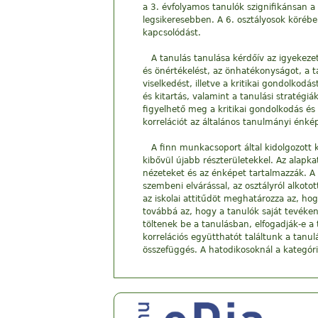
a 3. évfolyamos tanulók szignifikánsan a
legsikeresebben. A 6. osztályosok körébe
kapcsolódást.
A tanulás tanulása kérdőív az igyekezet
és önértékelést, az önhatékonyságot, a t
viselkedést, illetve a kritikai gondolkod
és kitartás, valamint a tanulási stratégi
figyelhető meg a kritikai gondolkodás és
korrelációt az általános tanulmányi énké
A finn munkacsoport által kidolgozott 
kibővül újabb részterületekkel. Az alapkat
nézeteket és az énképet tartalmazzák. A 
szembeni elvárással, az osztályról alkot
az iskolai attitűdöt meghatározza az, ho
továbbá az, hogy a tanulók saját tevéken
töltenek be a tanulásban, elfogadják-e a
korrelációs együtthatót találtunk a tanul
összefüggés. A hatodikosoknál a kategór