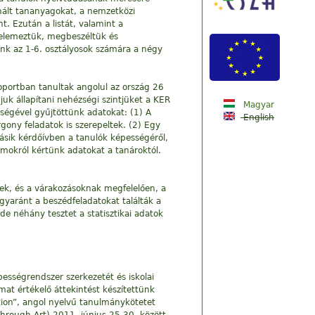
nált tananyagokat, a nemzetközi
t. Ezután a listát, valamint a
 elemeztük, megbeszéltük és
unk az 1-6. osztályosok számára a négy
oportban tanultak angolul az ország 26
k állapítani nehézségi szintjüket a KER
Magyar
tségével gyűjtöttünk adatokat: (1) A
English
gony feladatok is szerepeltek. (2) Egy
másik kérdőívben a tanulók képességéről,
zámokról kértünk adatokat a tanároktól.
ek, és a várakozásoknak megfelelően, a
gyaránt a beszédfeladatokat találták a
de néhány tesztet a statisztikai adatok
pességrendszer szerkezetét és iskolai
at értékelő áttekintést készítettünk
tion”, angol nyelvű tanulmánykötetet