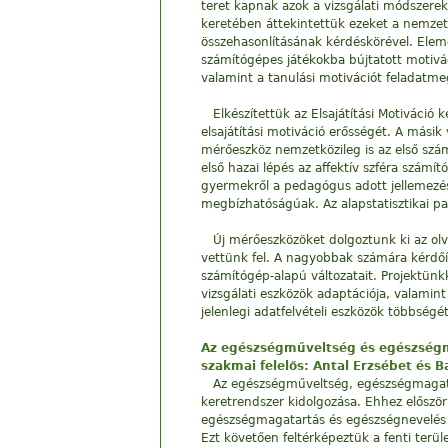
teret kapnak azok a vizsgálati módszere
keretében áttekintettük ezeket a nemzet
összehasonlításának kérdéskörével. Elem
számítógépes játékokba bújtatott motivác
valamint a tanulási motivációt feladatme
Elkészítettük az Elsajátítási Motiváció 
elsajátítási motiváció erősségét. A másik
mérőeszköz nemzetközileg is az első szá
első hazai lépés az affektív szféra számí
gyermekről a pedagógus adott jellemezés
megbízhatóságúak. Az alapstatisztikai 
Új mérőeszközöket dolgoztunk ki az olv
vettünk fel. A nagyobbak számára kérdőív
számítógép-alapú változatait. Projektünk
vizsgálati eszközök adaptációja, valamint
jelenlegi adatfelvételi eszközök többség
Az egészségműveltség és egészségm
szakmai felelős: Antal Erzsébet és B
Az egészségműveltség, egészségmagata
keretrendszer kidolgozása. Ehhez először
egészségmagatartás és egészségnevelés f
Ezt követően feltérképeztük a fenti terü