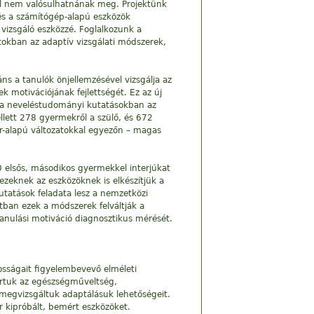
kül nem valósulhatnának meg. Projektünk
és a számítógép-alapú eszközök
vizsgáló eszközzé. Foglalkozunk a
tokban az adaptív vizsgálati módszerek,
áns a tanulók önjellemzésével vizsgálja az
k motivációjának fejlettségét. Ez az új
n a neveléstudományi kutatásokban az
ellett 278 gyermekről a szülő, és 672
ír-alapú változatokkal egyezőn – magas
00 elsős, másodikos gyermekkel interjúkat
ezeknek az eszközöknek is elkészítjük a
utatások feladata lesz a nemzetközi
atban ezek a módszerek felváltják a
tanulási motiváció diagnosztikus mérését.
sságait figyelembevevő elméleti
tártuk az egészségműveltség,
 megvizsgáltuk adaptálásuk lehetőségeit.
r kipróbált, bemért eszközöket.