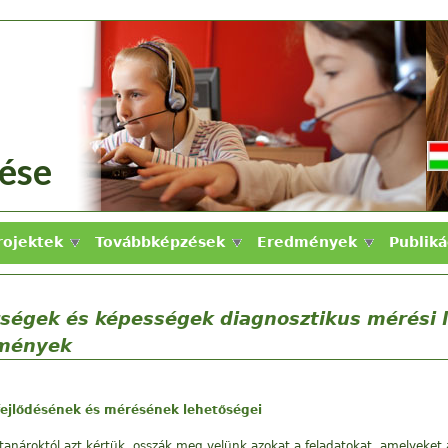
osztikus
ek
ztése
tése
rojektek
Továbbképzések
Eredmények
Publiká
szségek és képességek diagnosztikus mérési 
dmények
fejlődésének és mérésének lehetőségei
 tanároktól azt kértük, osszák meg velünk azokat a feladatokat, amelyeke