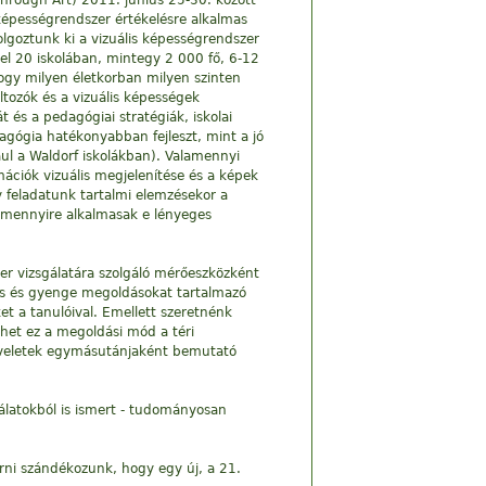
Through Art) 2011. június 25-30. között
képességrendszer értékelésre alkalmas
olgoztunk ki a vizuális képességrendszer
kkel 20 iskolában, mintegy 2 000 fő, 6-12
hogy milyen életkorban milyen szinten
ltozók és a vizuális képességek
 és a pedagógiai stratégiák, iskolai
dagógia hatékonyabban fejleszt, mint a jó
ául a Waldorf iskolákban). Valamennyi
mációk vizuális megjelenítése és a képek
y feladatunk tartalmi elemzésekor a
t, mennyire alkalmasak e lényeges
zer vizsgálatára szolgáló mérőeszközként
epes és gyenge megoldásokat tartalmazó
t a tanulóival. Emellett szeretnénk
ehet ez a megoldási mód a téri
műveletek egymásutánjaként bemutató
gálatokból is ismert - tudományosan
rni szándékozunk, hogy egy új, a 21.