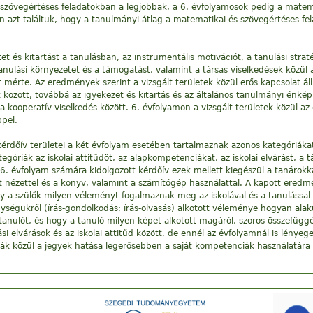
 szövegértéses feladatokban a legjobbak, a 6. évfolyamosok pedig a matema
n azt találtuk, hogy a tanulmányi átlag a matematikai és szövegértéses f
et és kitartást a tanulásban, az instrumentális motivációt, a tanulási stra
anulási környezetet és a támogatást, valamint a társas viselkedések közül 
ást mérte. Az eredmények szerint a vizsgált területek közül erős kapcsolat 
ák között, továbbá az igyekezet és kitartás és az általános tanulmányi énkép
 a kooperatív viselkedés között. 6. évfolyamon a vizsgált területek közül a
ppel.
kérdőív területei a két évfolyam esetében tartalmaznak azonos kategóriák
egóriák az iskolai attitűdöt, az alapkompetenciákat, az iskolai elvárást, a tá
6. évfolyam számára kidolgozott kérdőív ezek mellett kiegészül a tanárokka
ott nézettel és a könyv, valamint a számítógép használattal. A kapott ere
gy a szülők milyen véleményt fogalmaznak meg az iskolával és a tanulással
ységükről (írás-gondolkodás; írás-olvasás) alkotott véleménye hogyan alak
 tanulót, és hogy a tanuló milyen képet alkotott magáról, szoros összefüg
ási elvárások és az iskolai attitűd között, de ennél az évfolyamnál is lénye
iák közül a jegyek hatása legerősebben a saját kompetenciák használatára