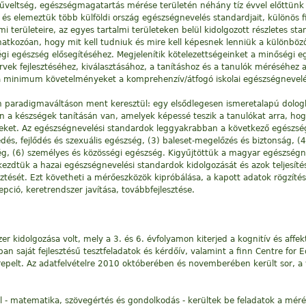
veltség, egészségmagatartás mérése területén néhány tíz évvel előttünk já
és elemeztük több külföldi ország egészségnevelés standardjait, különös fi
mi területeire, az egyes tartalmi területeken belül kidolgozott részletes s
onatkozóan, hogy mit kell tudniuk és mire kell képesnek lenniük a különb
égi egészség elősegítéséhez. Megjelenítik kötelezettségeinket a minőségi
ek fejlesztéséhez, kiválasztásához, a tanításhoz és a tanulók méréséhez 
 a minimum követelményeket a komprehenzív/átfogó iskolai egészségnevel
 paradigmaváltáson ment keresztül: egy elsődlegesen ismeretalapú dologb
 a készségek tanításán van, amelyek képessé teszik a tanulókat arra, hogy
déseket. Az egészségnevelési standardok leggyakrabban a következő egészs
ekedés, fejlődés és szexuális egészség, (3) baleset-megelőzés és biztonság, 
zség, (6) személyes és közösségi egészség. Kigyűjtöttük a magyar egészsé
zdtük a hazai egészségnevelési standardok kidolgozását és azok teljesítés
ztését. Ezt követheti a mérőeszközök kipróbálása, a kapott adatok rögzítés
ció, keretrendszer javítása, továbbfejlesztése.
 kidolgozása volt, mely a 3. és 6. évfolyamon kiterjed a kognitív és affek
n saját fejlesztésű tesztfeladatok és kérdőív, valamint a finn Centre for
repelt. Az adatfelvételre 2010 októberében és novemberében került sor, a
ől - matematika, szövegértés és gondolkodás - kerültek be feladatok a mé