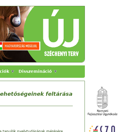
ciók
Disszemináció
lehetőségeinek feltárása
t a tanulók nyelvtudásának mérésére