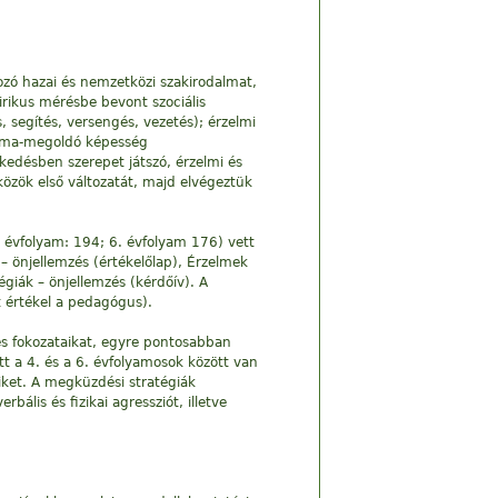
kozó hazai és nemzetközi szakirodalmat,
rikus mérésbe bevont szociális
 segítés, versengés, vezetés); érzelmi
léma-megoldó képesség
kedésben szerepet játszó, érzelmi és
özök első változatát, majd elvégeztük
 évfolyam: 194; 6. évfolyam 176) vett
 önjellemzés (értékelőlap), Érzelmek
égiák – önjellemzés (kérdőív). A
 értékel a pedagógus).
és fokozataikat, egyre pontosabban
t a 4. és a 6. évfolyamosok között van
eiket. A megküzdési stratégiák
lis és fizikai agressziót, illetve