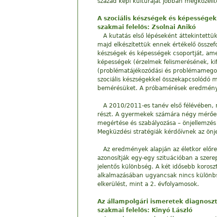
század képi kultúráját jobban megközelít
A szociális készségek és képességek
szakmai felelős: Zsolnai Anikó
A kutatás első lépéseként áttekintettü
majd elkészítettük ennek értékelő össze
készségek és képességek csoportját, ame
képességek (érzelmek felismerésének, k
(problématájékozódási és problémamegoldá
szociális készségekkel összekapcsolódó 
bemérésüket. A próbamérések eredményei 
A 2010/2011-es tanév első félévében, 
részt. A gyermekek számára négy mérőesz
megértése és szabályozása – önjellemzés (
Megküzdési stratégiák kérdőívnek az ön
Az eredmények alapján az életkor előr
azonosítják egy-egy szituációban a szere
jelentős különbség. A két idősebb korosz
alkalmazásában ugyancsak nincs különbség
elkerülést, mint a 2. évfolyamosok.
Az állampolgári ismeretek diagnosz
szakmai felelős: Kinyó László