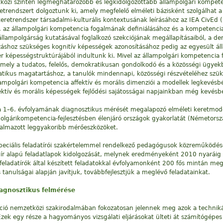
zi szinten legmeghatározóbb és legkidolgozottabb állampolgári kompeten
eretrendszert dolgoztunk ki, amely megfelelő elméleti bázisként szolgálhat
eretrendszer társadalmi-kulturális kontextusának leírásához az IEA CivEd
l, az állampolgári kompetencia fogalmának definiálásához és a kompetenci
állampolgárság kutatásával foglalkozó szekciójának megállapításaiból, a d
záshoz szükséges kognitív képességek azonosításához pedig az egyesült á
r képességstruktúrájából indultunk ki. Mivel az állampolgári kompetencia 
amely a tudatos, felelős, demokratikusan gondolkodó és a közösségi ügyekb
okratikus magatartáshoz, a tanulók mindennapi, közösségi részvételéhez s
ampolgári kompetencia affektív és morális dimenziói a modellek legkevésbé 
ktív és morális képességek fejlődési sajátosságai napjainkban még kevésb
 1–6. évfolyamának diagnosztikus mérését megalapozó elméleti keretmodell
olgárikompetencia-fejlesztésben élenjáró országok gyakorlatát (Németorsz
kalmazott leggyakoribb mérőeszközöket.
speciális feladatírói szakértelemmel rendelkező pedagógusok közreműködé
ír alapú feladatlapok kidolgozását, melynek eredményeként 2010 nyaráig 
a feladatírók által készített feladatokkal évfolyamonként 200 fős mintán me
 tanulságai alapján javítjuk, továbbfejlesztjük a meglévő feladatainkat.
iagnosztikus felmérése
váció nemzetközi szakirodalmában fokozatosan jelennek meg azok a techni
zek egy része a hagyományos vizsgálati eljárásokat ülteti át számítógépe