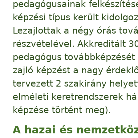
pedagógusainak felkészítésé
képzési típus került kidolgo
Lezajlottak a négy órás tov
részvételével. Akkreditált 
pedagógus továbbképzését b
zajló képzést a nagy érdeklő
tervezett 2 szakirány helyet
elméleti keretrendszerek há
képzése történt meg).
A hazai és nemzetkö