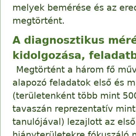
melyek bemérése és az ere
megtörtént.
A diagnosztikus mér
kidolgozása, feladat
Megtörtént a három fő művel
alapozó feladatok első és m
(területenként több mint 500 
tavaszán reprezentatív mint
tanulójával) lezajlott az el
hiányterületekre fókuszáló 