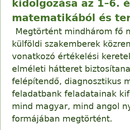
kidolgozása az 1–6. 
matematikából és t
Megtörtént mindhárom fő mű
külföldi szakemberek közre
vonatkozó értékelési keret
elméleti hátteret biztosítan
felépítendő, diagnosztikus 
feladatbank feladatainak kif
mind magyar, mind angol ny
formájában megtörtént.