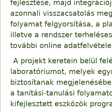
fejlesztése, majd integráció
azonnali visszacsatolás meg
folyamat felgyorsítása, a pl
illetve a rendszer terhelése
további online adatfelvétele
A projekt keretein belül fe
laboratóriumot, melyek egy
biztosítanak megjelenésében
a tanítási-tanulási folyamat
kifejlesztett eszközök progr