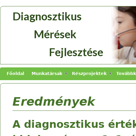
Skip to main content
Diagnosztikus
Diagnosztikus
Mérések
Mérések
Fejlesztése
Fejlesztése
Főoldal
Munkatársak
Részprojektek
Továbbk
Eredmények
A diagnosztikus érté