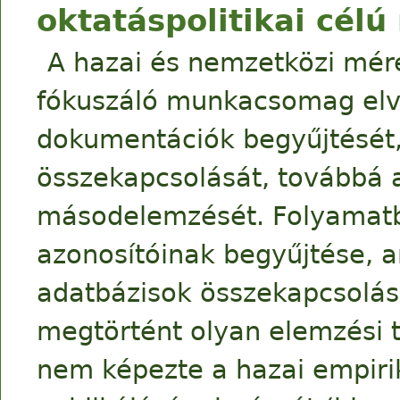
oktatáspolitikai cél
A hazai és nemzetközi mé
fókuszáló munkacsomag elv
dokumentációk begyűjtését,
összekapcsolását, továbbá a
másodelemzését. Folyamatb
azonosítóinak begyűjtése, a
adatbázisok összekapcsolá
megtörtént olyan elemzési t
nem képezte a hazai empiri