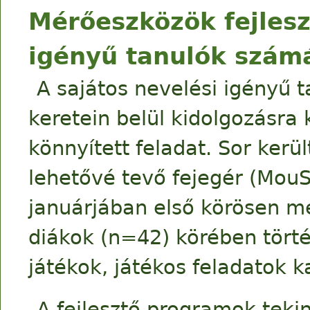
Mérőeszközök fejlesz
igényű tanulók szám
A sajátos nevelési igényű
keretein belül kidolgozásra
könnyített feladat. Sor kerül
lehetővé tevő fejegér (MouSe
januárjában első körösen m
diákok (n=42) körében törté
játékok, játékos feladatok 
A fejlesztő programok teki