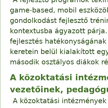
game-based, mobil eszközökö
gondolkodást fejlesztő trén
kontextusba ágyazott párja.
fejlesztés hatékonyságának v
keretein belül kialakított e
második osztályos diákok ré
A közoktatási intézm
vezetőinek, pedagógu
A közoktatási intézmények 