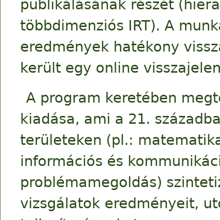
publikálásának részét (hiera
többdimenziós IRT). A munk
eredmények hatékony vissza
került egy online visszajele
A program keretében megtö
kiadása, ami a 21. századb
területeken (pl.: matemati
információs és kommunikáci
problémamegoldás) szintetiz
vizsgálatok eredményeit, u